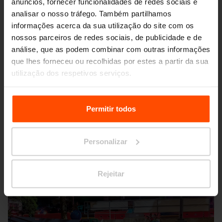
anúncios, fornecer funcionalidades de redes sociais e
analisar o nosso tráfego. Também partilhamos
informações acerca da sua utilização do site com os
nossos parceiros de redes sociais, de publicidade e de
análise, que as podem combinar com outras informações
que lhes forneceu ou recolhidas por estes a partir da sua
Seattle – Popup park
utilização dos respetivos serviços.
Para mais informações, por favor visite
Principles
Relating to the Processing Personal Data.
Permitir todos
Personalizar
Rejeitar