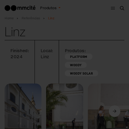
Menu
Produtos
Bus
Home
Referências
Linz
Linz
Finished:
Local:
Produtos:
2024
Linz
PLATFORM
WOODY
WOODY SOLAR
Anterior
Seguinte