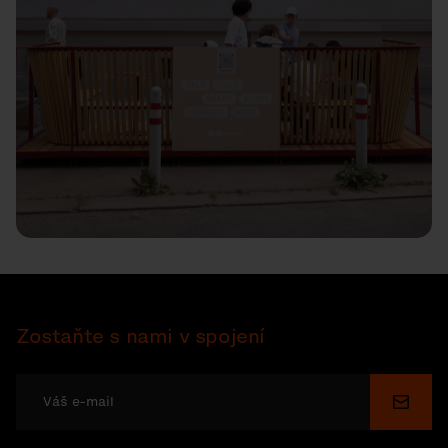
Zostaňte s nami v spojení
Odosl