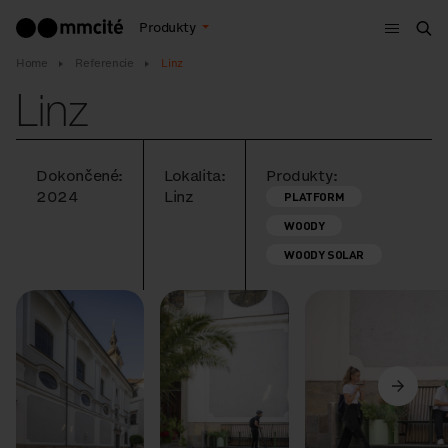
Menu
Produkty
Vyh
Home
Referencie
Linz
Linz
Dokončené:
Lokalita:
Produkty:
2024
Linz
PLATFORM
WOODY
WOODY SOLAR
Predchádzajúci
Ďalší