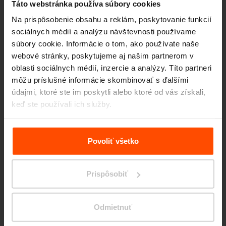
Táto webstránka používa súbory cookies
Na prispôsobenie obsahu a reklám, poskytovanie funkcií
sociálnych médií a analýzu návštevnosti používame
súbory cookie. Informácie o tom, ako používate naše
webové stránky, poskytujeme aj našim partnerom v
oblasti sociálnych médií, inzercie a analýzy. Títo partneri
Seattle – Popup park
môžu príslušné informácie skombinovať s ďalšími
údajmi, ktoré ste im poskytli alebo ktoré od vás získali,
keď ste používali ich služby.
Viac informácií nájdete na stránke
Zásady zpracování
osobních údajů
.
Povoliť všetko
Prispôsobiť
Odmietnuť