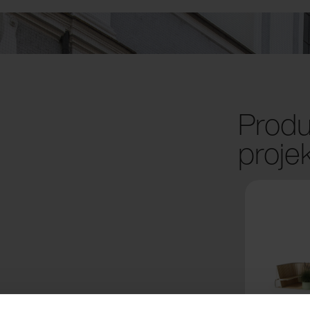
Produ
proje