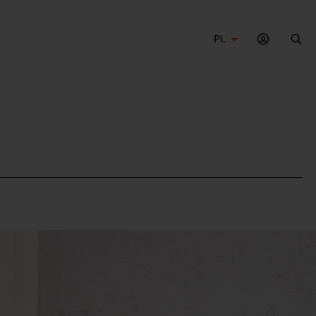
PL
Szu