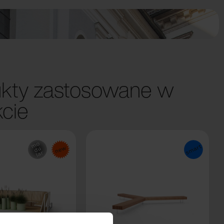
kty zastosowane w
kcie