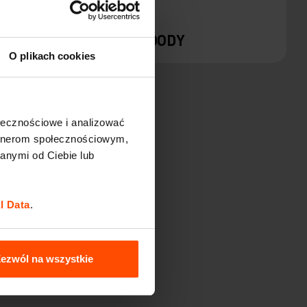
ORM
WOODY
O plikach cookies
ołecznościowe i analizować
artnerom społecznościowym,
anymi od Ciebie lub
l Data
.
 SOLAR
ezwól na wszystkie