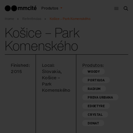
Menu
Produtos
Bus
Home
Referências
Košice – Park Komenského
Košice – Park
Komenského
Finished:
Local:
Produtos:
2015
Slovakia,
WOODY
Košice –
PORTIQOA
Park
RADIUM
Komenského
PREVA URBANA
EDGETYRE
CRYSTAL
DONAT