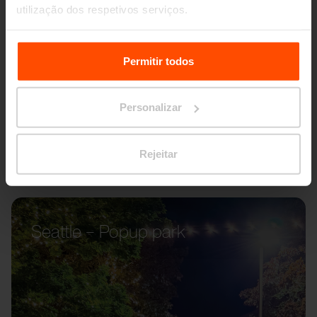
utilização dos respetivos serviços.
Para mais informações, por favor visite
Principles
Relating to the Processing Personal Data.
Permitir todos
Personalizar
Rejeitar
Seattle – Popup park