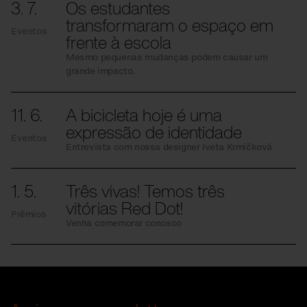
3. 7.
Os estudantes
transformaram o espaço em
Eventos
frente à escola
Mesmo pequenas mudanças podem causar um
grande impacto.
11. 6.
A bicicleta hoje é uma
expressão de identidade
Eventos
Entrevista com nossa designer Iveta Krmíčková
1. 5.
Três vivas! Temos três
vitórias Red Dot!
Prêmios
Venha comemorar conosco