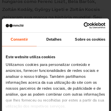
húngaros como Ferenc Liszt, Béla Bartók,
Zoltán Kodály, György Ligeti e Zoltán Kocsis
deixaram sua marca na história mundial. Seu
legado é captado pela Casa da Música, uma
nova instituição e local da primeira
Consentir
Detalhes
Sobre os cookies
exposição abrangente do país apresentando
a história da música. O edifício icônico foi
selecionado entre 170 projetos internacionais
Este website utiliza cookies
e atraiu enorme atenção nos círculos
Utilizamos cookies para personalizar conteúdo e
anúncios, fornecer funcionalidades de redes sociais e
profissionais internacionais desde seu anúcio.
analisar o nosso tráfego. Também partilhamos
A CNN e a World Architecture Community
informações acerca da sua utilização do site com os
incluíram-no imediatamente entre os dez
nossos parceiros de redes sociais, de publicidade e de
análise, que as podem combinar com outras informações
novos edifícios mais esperados do ano.
que lhes forneceu ou recolhidas por estes a partir da sua
O resultado final não decepcionou, surgiu uma
utilização dos respetivos serviços.