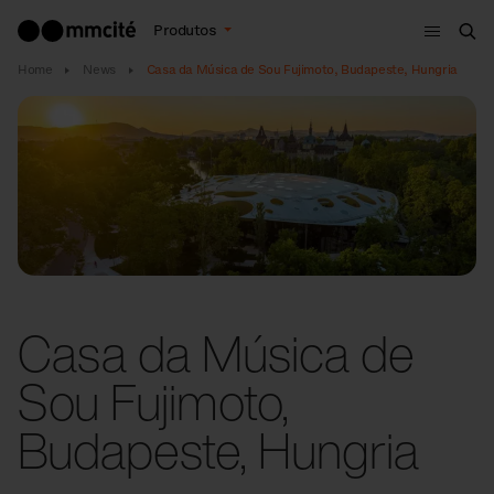
Menu
Produtos
Bus
Home
News
Casa da Música de Sou Fujimoto, Budapeste, Hungria
Casa da Música de
Sou Fujimoto,
Budapeste, Hungria