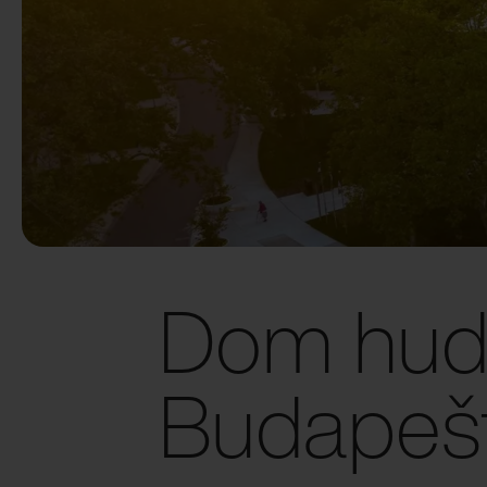
Dom hudb
Budapešť