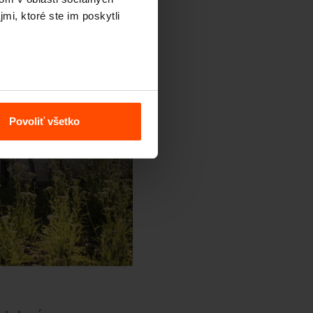
mi, ktoré ste im poskytli
Povoliť všetko