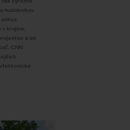
o tak výrazne
 a hudobníkov
h odkaz
v krajine,
projektov a od
nosť. CNN
ejších
hitektonické