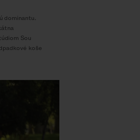
vú dominantu.
kátna
štúdiom Sou
odpadkové koše