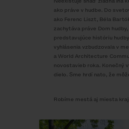
Neexistuje snáď žiadna iná k
ako práve v hudbe. Do sveto
ako Ferenc Liszt, Béla Bartók
zachytáva práve Dom hudby, n
predstavujúce históriu hudby
vyhlásenia vzbudzovala v m
a World Architecture Commun
novostavieb roka. Konečný v
dielo. Sme hrdí nato, že mô
Robíme mestá aj miesta kraj