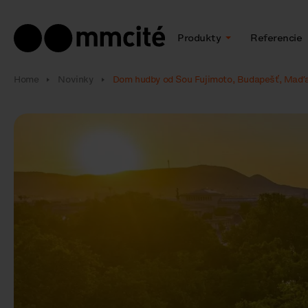
Produkty
Referencie
Home
Novinky
Dom hudby od Sou Fujimoto, Budapešť, Maď