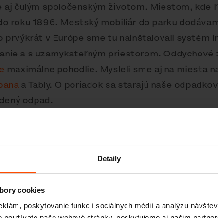
ale aj čulým spoločenským životom. Miestom, kde ľ
a do roku 1896. Mestský mobiliár do parku dodáva
Po prvýkrát v Európe sme tu nainštalovali systém i
íjanie a s uzamykateľným priestorom. Oddychové 
e
maximálne pohodlie. Mysleli sme aj na miesta na
bana
a Tably. O poriadok sa starajú naše odpadko
edený odpad.
Detaily
bory cookies
eklám, poskytovanie funkcií sociálnych médií a analýzu návšte
o používate naše webové stránky, poskytujeme aj našim partner