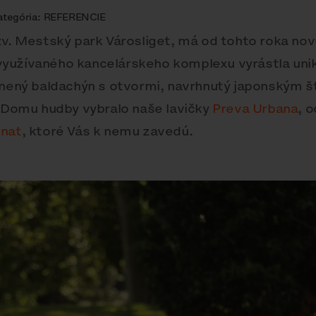
ategória:
REFERENCIE
zv. Mestský park Városliget, má od tohto roka no
yužívaného kancelárskeho komplexu vyrástla uni
vlnený baldachýn s otvormi, navrhnutý japonským 
v Domu hudby vybralo naše lavičky
Preva Urbana
, 
nat
, ktoré Vás k nemu zavedú.