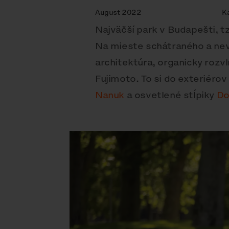
August 2022
K
Najväčší park v Budapešti, t
Na mieste schátraného a nev
architektúra, organicky roz
Fujimoto. To si do exteriéro
Nanuk
a osvetlené stĺpiky
Do