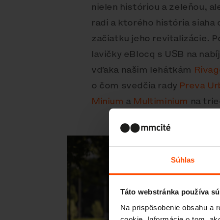
nielen históriou a zeleňou, 
radi a ktorého história siah
začiatku jeho revitalizácie. 
lavičky eBlocq s USB na nab
vďaka našim lehátkám
Rivag
o čom svedčia rady
Preva Ur
Minium
a
Multiminium
na tri
Súhlas
Táto webstránka používa sú
Na prispôsobenie obsahu a r
cookie. Informácie o tom, ak