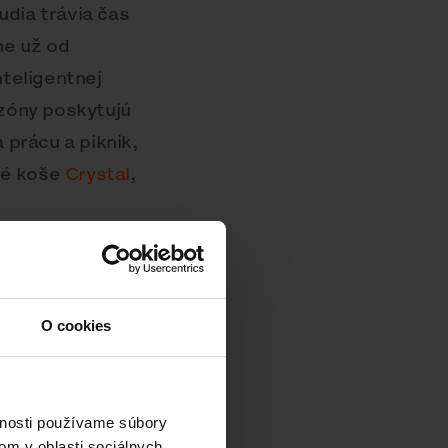
udia trávia čas
me už od
nteligentnej
zóny poskytujú
 prácu a piknik,
vé koše
Crystal
,
O cookies
vnosti používame súbory
om v oblasti sociálnych