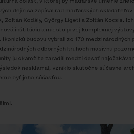
ultúrna oblasť, v ktorej by maďarské umenie znel
vých dejín sa zapísal rad maďarských skladateľov
, Zoltán Kodály, György Ligeti a Zoltán Kocsis. Ic
ová inštitúcia a miesto prvej komplexnej výstavy 
. Ikonickú budovu vybrali zo 170 medzinárodných 
edzinárodných odborných kruhoch masívnu pozor
ity ju okamžite zaradili medzi desať najočakávan
ýsledok nesklamal, vzniklo skutočne súčasné arc
žeme byť jeho súčasťou.
šími.