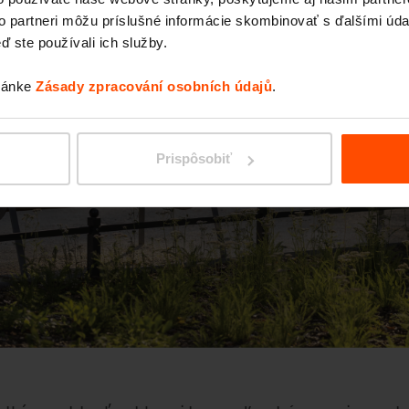
to partneri môžu príslušné informácie skombinovať s ďalšími údaj
ď ste používali ich služby.
tránke
Zásady zpracování osobních údajů
.
Prispôsobiť