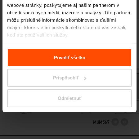
webové stránky, poskytujeme aj našim partnerom v
MUM566
oblasti sociálnych médií, inzercie a analýzy. Títo partneri
môžu príslušné informácie skombinovať s ďalšími
údajmi, ktoré ste im poskytli alebo ktoré od vás získali,
MUM567
keď ste používali ich služby.
Trojitý kôš pre triedený odpad so
strieškou
Viac informácií nájdete na stránke
Zásady zpracování
oceľová konštrukcia, drevené lamely, 3x 50 l, dvojkrídlové otváranie
osobních údajů
.
Povoliť všetko
Prispôsobiť
Odmietnuť
MUM567