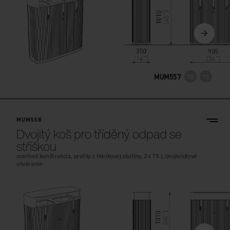
MUM557
MUM558
Dvojitý koš pro tříděný odpad se
stříškou
oceľová konštrukcia, profily z hliníkovej zliatiny, 2x 75 l, dvojkrídlové
otváranie