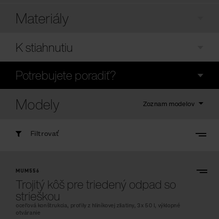
Materiály
K stiahnutiu
Potrebujete poradiť?
Modely
Zoznam modelov
Filtrovať
MUM556
Trojitý kôš pre triedený odpad so
strieškou
oceľová konštrukcia, profily z hliníkovej zliatiny, 3x 50 l, výklopné
otváranie