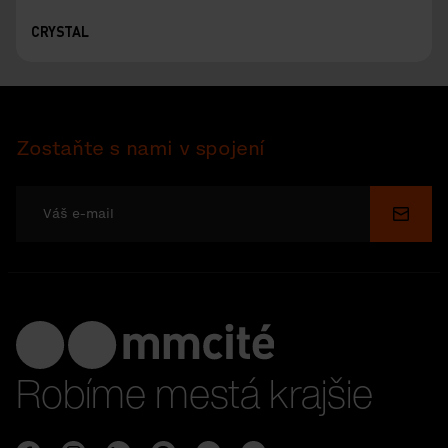
CRYSTAL
Zostaňte s nami v spojení
Odosl
Robíme mestá krajšie