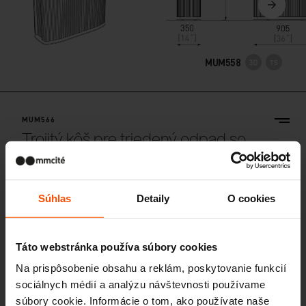
MUM558
MUM566
Trojitý kôš pre triedený odpad so
strieškou
oceľová konštrukcia, drevené lamely, 3x 50 l, výklopné otváranie
Súhlas
Detaily
O cookies
Táto webstránka používa súbory cookies
Na prispôsobenie obsahu a reklám, poskytovanie funkcií
sociálnych médií a analýzu návštevnosti používame
súbory cookie. Informácie o tom, ako používate naše