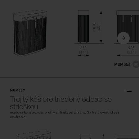
MUM556
MUM557
Trojitý kôš pre triedený odpad so
strieškou
oceľová konštrukcia, profily z hliníkovej zliatiny, 3x 50 l, dvojkrídlové
otváranie