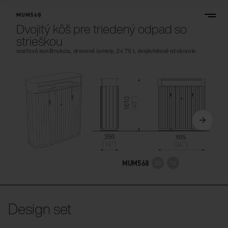
MUM568
Dvojitý kôš pre triedený odpad so
strieškou
oceľová konštrukcia, drevené lamely, 2x 75 l, dvojkrídlové otváranie
MUM568
Design set