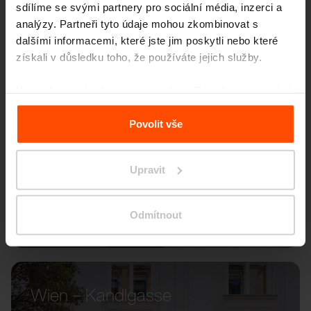
sdílíme se svými partnery pro sociální média, inzerci a
analýzy. Partneři tyto údaje mohou zkombinovat s
dalšími informacemi, které jste jim poskytli nebo které
získali v důsledku toho, že používáte jejich služby.
Více informací naleznete na stránce
Zásady zpracování
osobních údajů
.
Povolit vše
Upravit
Odmítnout
Wien – Kandlgasse