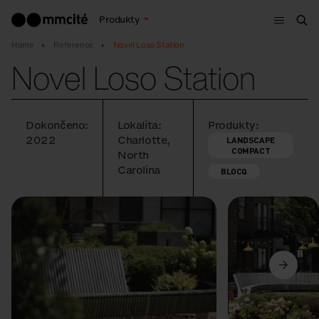
Menu
Produkty
Hle
Home
Reference
Novel Loso Station
Novel Loso Station
Dokončeno:
Lokalita:
Produkty:
2022
Charlotte,
LANDSCAPE
COMPACT
North
Carolina
BLOCQ
Předchozí
Další