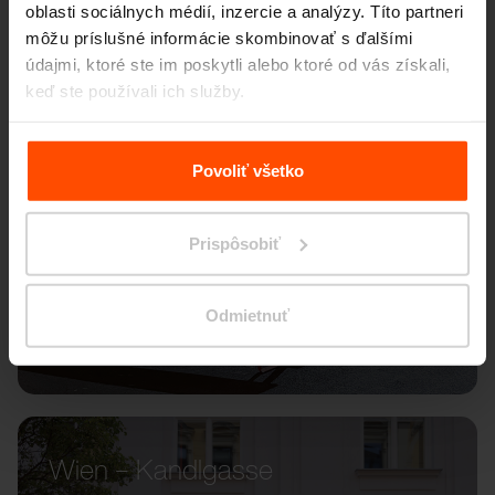
oblasti sociálnych médií, inzercie a analýzy. Títo partneri
môžu príslušné informácie skombinovať s ďalšími
údajmi, ktoré ste im poskytli alebo ktoré od vás získali,
keď ste používali ich služby.
Viac informácií nájdete na stránke
Zásady zpracování
osobních údajů
.
Povoliť všetko
Prispôsobiť
Odmietnuť
Wien – Kandlgasse