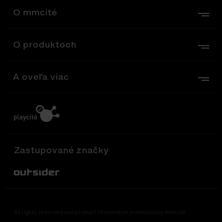
O mmcité
O produktoch
A oveľa viac
Zastupované značky
Out-Sider
All rights reserved and product information protected by mmcité