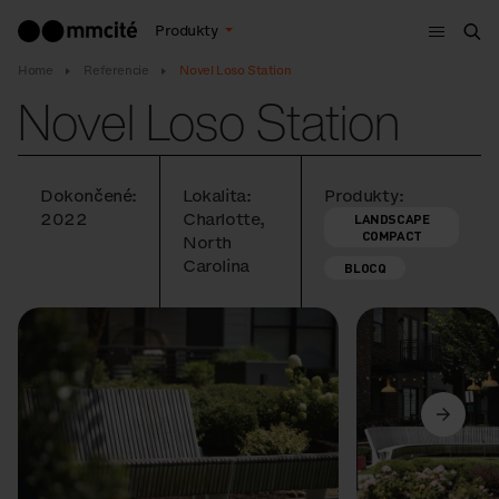
Menu
Produkty
Vyh
Home
Referencie
Novel Loso Station
Novel Loso Station
Dokončené:
Lokalita:
Produkty:
2022
Charlotte,
LANDSCAPE
COMPACT
North
Carolina
BLOCQ
Predchádzajúci
Ďalší