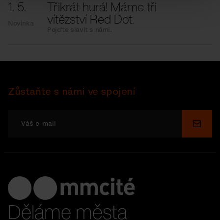
1. 5.
Třikrát hurá! Máme tři
vítězství Red Dot.
Novinka
Pojďte slavit s námi.
Zůstaňte s námi ve spojení
Odesl
Děláme města