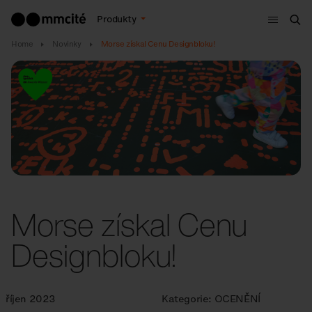
Menu
Produkty
Hle
Home
Novinky
Morse získal Cenu Designbloku!
Morse získal Cenu
Designbloku!
říjen 2023
Kategorie:
OCENĚNÍ