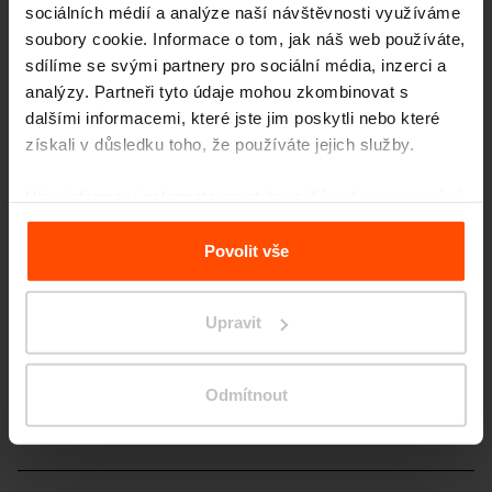
sociálních médií a analýze naší návštěvnosti využíváme
soubory cookie. Informace o tom, jak náš web používáte,
sdílíme se svými partnery pro sociální média, inzerci a
analýzy. Partneři tyto údaje mohou zkombinovat s
dalšími informacemi, které jste jim poskytli nebo které
získali v důsledku toho, že používáte jejich služby.
Více novinek
Více informací naleznete na stránce
Zásady zpracování
osobních údajů
.
Povolit vše
3. 7.
Studenti proměnili prostor
před školou
Události
I malé změny mohou mít velký dopad.
Upravit
11. 6.
Kolo je dnes vyjádřením
Odmítnout
identity
Události
Rozhovor s naší designérkou Ivetou Krmíčkovou