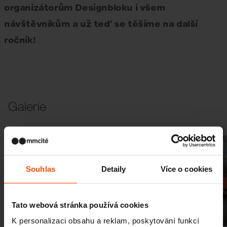
organizátorům Designbloku i všem
návštěvníkům a už teď se těšíme na další
ročník!
Galerie
Souhlas
Detaily
Více o cookies
Tato webová stránka používá cookies
Předchozí
Další
K personalizaci obsahu a reklam, poskytování funkcí