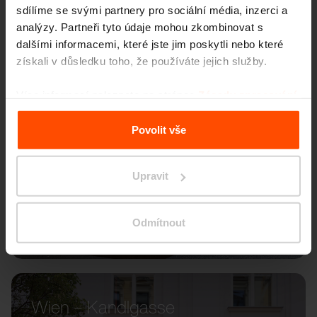
sdílíme se svými partnery pro sociální média, inzerci a
analýzy. Partneři tyto údaje mohou zkombinovat s
dalšími informacemi, které jste jim poskytli nebo které
získali v důsledku toho, že používáte jejich služby.
Více informací naleznete na stránce
Zásady zpracování
osobních údajů
.
Povolit vše
Upravit
Odmítnout
Wien – Kandlgasse