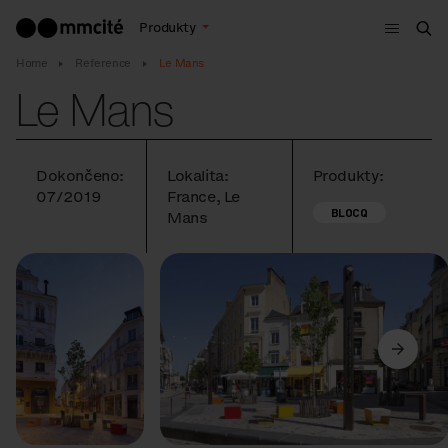
Menu
Produkty
Hle
Home
Reference
Le Mans
Le Mans
Dokončeno:
Lokalita:
Produkty:
07/2019
France, Le
BLOCQ
Mans
Předchozí
Další