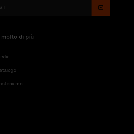
Invia
 molto di più
edia
atalogo
osteniamo