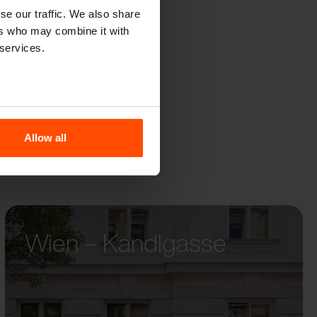
se our traffic. We also share
ers who may combine it with
 services.
Allow all
Wien – Kandlgasse