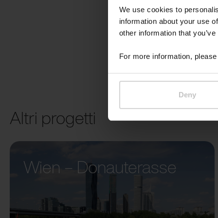
We use cookies to personalis
information about your use of
other information that you’ve
For more information, please 
Deny
Altri progetti
Wien – Donauterasse