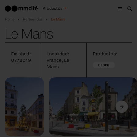
Menú
Productos
Bus
Home
Referencias
Le Mans
Le Mans
Finished:
Localidad:
Productos:
07/2019
France, Le
BLOCQ
Mans
Anterior
Siguiente