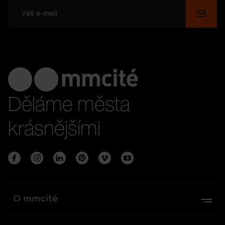
Odesl
Děláme města
krásnějšími
O mmcité