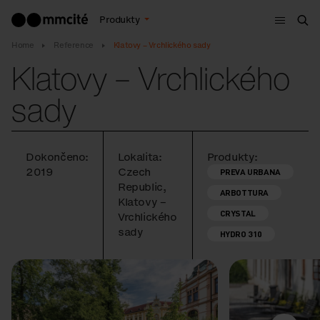
Menu
Produkty
Hle
Home
Reference
Klatovy – Vrchlického sady
Klatovy – Vrchlického
sady
Dokončeno:
Lokalita:
Produkty:
2019
Czech
PREVA URBANA
Republic,
ARBOTTURA
Klatovy –
CRYSTAL
Vrchlického
sady
HYDRO 310