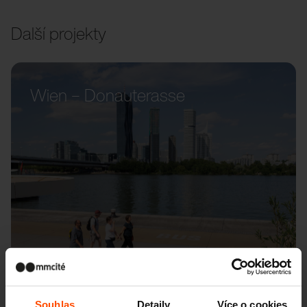
Další projekty
Wien – Donauterasse
Souhlas
Detaily
Více o cookies