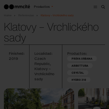
Menú
Productos
Bus
Home
Referencias
Klatovy – Vrchlického sady
Klatovy – Vrchlického
sady
Finished:
Localidad:
Productos:
2019
Czech
PREVA URBANA
Republic,
ARBOTTURA
Klatovy –
CRYSTAL
Vrchlického
sady
HYDRO 310