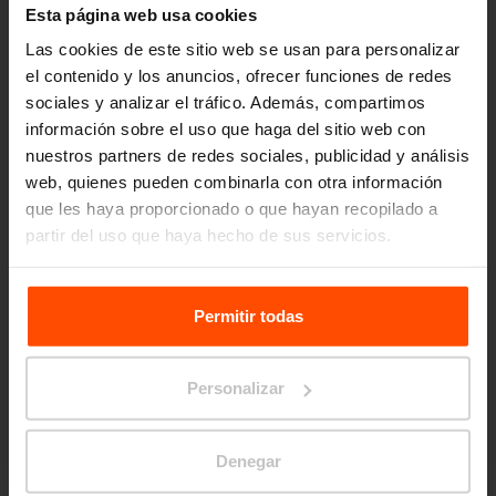
Esta página web usa cookies
Las cookies de este sitio web se usan para personalizar
el contenido y los anuncios, ofrecer funciones de redes
sociales y analizar el tráfico. Además, compartimos
información sobre el uso que haga del sitio web con
nuestros partners de redes sociales, publicidad y análisis
web, quienes pueden combinarla con otra información
que les haya proporcionado o que hayan recopilado a
Seattle – Popup park
partir del uso que haya hecho de sus servicios.
Para más información, visite
Principles Relating to the
Processing Personal Data.
Permitir todas
Personalizar
Denegar