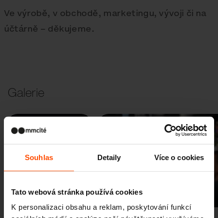
Ve výrobě, v obchodě, marketingu, vývoji či na
účtárně – děkujeme.
Galerie
Souhlas
Detaily
Více o cookies
Předchozí
Další
Tato webová stránka používá cookies
K personalizaci obsahu a reklam, poskytování funkcí