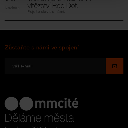
vítězství Red Dot.
Novinka
Pojďte slavit s námi.
Zůstaňte s námi ve spojení
Odesl
Děláme města