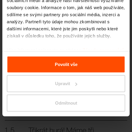
sociálních médií a analýze naší návštěvnosti využíváme
soubory cookie. Informace o tom, jak náš web používáte,
sdílíme se svými partnery pro sociální média, inzerci a
analýzy. Partneři tyto údaje mohou zkombinovat s
dalšími informacemi, které jste jim poskytli nebo které
získali v důsledku toho, že používáte jejich služby.
Více novinek
Více informací naleznete na stránce
Zásady zpracování
osobních údajů
.
3. 7.
Studenti proměnili prostor
Povolit vše
před školou
Události
I malé změny mohou mít velký dopad.
Upravit
11. 6.
Kolo je dnes vyjádřením
identity
Odmítnout
Události
Rozhovor s naší designérkou Ivetou Krmíčkovou
1. 5.
Třikrát hurá! Máme tři