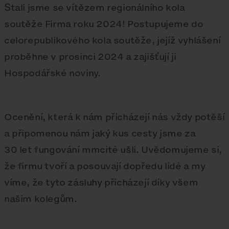
Stali jsme se vítězem regionálního kola
soutěže Firma roku 2024! Postupujeme do
celorepublikového kola soutěže, jejíž vyhlášení
proběhne v prosinci 2024 a zajišťují ji
Hospodářské noviny.
Ocenění, která k nám přicházejí nás vždy potěší
a připomenou nám jaký kus cesty jsme za
30 let fungování mmcité ušli. Uvědomujeme si,
že firmu tvoří a posouvají dopředu lidé a my
víme, že tyto zásluhy přicházejí díky všem
našim kolegům.