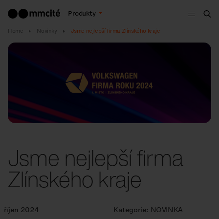
Menu
Produkty
Hle
Home
Novinky
Jsme nejlepší firma Zlínského kraje
Jsme nejlepší firma
Zlínského kraje
říjen 2024
Kategorie:
NOVINKA