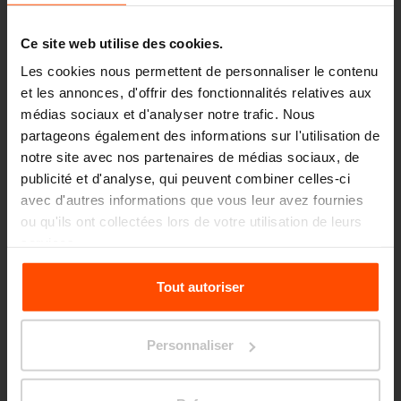
écologiques telles que des panneaux
photovoltaïques, la récupération d'eau de
Ce site web utilise des cookies.
pluie pour les chasses d'eau des toilettes,
Les cookies nous permettent de personnaliser le contenu
l'éclairage LED et les pompes à chaleur,
et les annonces, d'offrir des fonctionnalités relatives aux
médias sociaux et d'analyser notre trafic. Nous
mais aussi les systèmes de sécurité: la
partageons également des informations sur l'utilisation de
surveillance et la signalisation anti-
notre site avec nos partenaires de médias sociaux, de
effraction et anti-effraction ne sont qu'une
publicité et d'analyse, qui peuvent combiner celles-ci
avec d'autres informations que vous leur avez fournies
petite liste des équipements dont dispose
ou qu'ils ont collectées lors de votre utilisation de leurs
la station. L'ensemble de l'établissement et
services.
ses abords immédiats sont parfaitement
Pour plus d'informations, veuillez consulter le
Tout autoriser
adaptés pour servir tous les voyageurs,
site
Principles Relating to the Processing Personal
quels que soient leur état de santé, leur
Data.
condition physique ou la taille de leurs
Personnaliser
bagages. Les membres de nos groupes