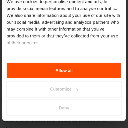
piovana per lo scarico dei bagni, l'illuminazione
We use cookies to personalise content and ads, to
provide social media features and to analyse our traffic.
a LED e le pompe di calore, nonché i sistemi di
We also share information about your use of our site with
sicurezza: il monitoraggio e la segnalazione di
our social media, advertising and analytics partners who
effrazioni e aggressioni sono solo alcuni dei
may combine it with other information that you’ve
provided to them or that they’ve collected from your use
sistemi di cui la stazione dispone. L'intera
of their services.
struttura e le immediate vicinanze sono
perfettamente adattate per servire tutti
For more information, please visit
Principles Relating to
the Processing Personal Data
.
i viaggiatori, indipendentemente dal loro stato
Allow all
di salute, dal loro stato di forma o dalle
dimensioni dei loro bagagli. I viaggiatori
Customize
possono scrivere e‑mail o godersi uno spuntino
sui nostri tavolini Bistrot. Lo spazio esterno è
Deny
arredato con la panchina ondulata Sinus di
colore arancione che salta all'occhio e le