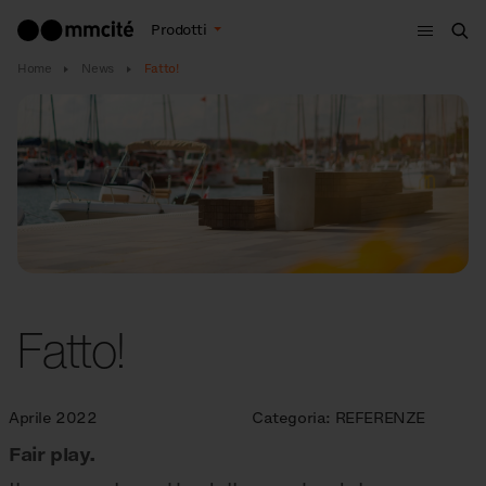
Menù
Prodotti
Cer
Home
News
Fatto!
Fatto!
Aprile 2022
Categoria:
REFERENZE
Fair play.