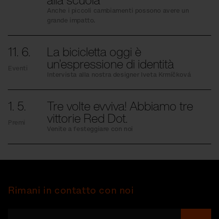
Anche i piccoli cambiamenti possono avere un
grande impatto.
11. 6.
La bicicletta oggi è
un’espressione di identità
Eventi
Intervista alla nostra designer Iveta Krmíčková
1. 5.
Tre volte evviva! Abbiamo tre
vittorie Red Dot.
Premi
Venite a festeggiare con noi
Rimani in contatto con noi