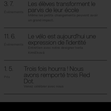
3. 7.
Les élèves transforment le
parvis de leur école
Événements
Même les petits changements peuvent avoir
un grand impact.
11. 6.
Le vélo est aujourd’hui une
expression de l’identité
Événements
Entretien avec notre designer Iveta
Krmíčková
1. 5.
Trois fois hourra ! Nous
avons remporté trois Red
Prix
Dot.
Venez célébrer avec nous