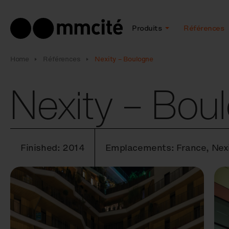
Produits
Références
Home
Références
Nexity – Boulogne
Nexity – Bou
Finished: 2014
Emplacements: France, Nexi