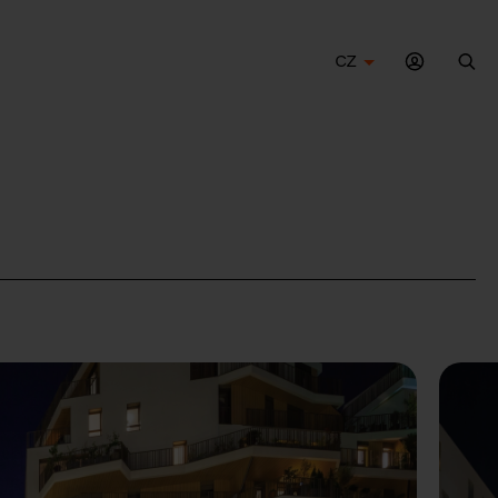
CZ
Hle