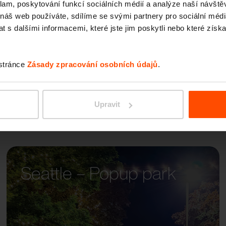
klam, poskytování funkcí sociálních médií a analýze naší návšt
PORTI
 náš web používáte, sdílíme se svými partnery pro sociální média
 s dalšími informacemi, které jste jim poskytli nebo které získa
 stránce
Zásady zpracování osobních údajů
.
Upravit
Seattle – Popup park