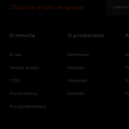
Zůstaňte s námi ve spojení
O mmcité
O produktech
A
O nás
Reference
K
Design studio
Novinky
P
CSR
Materiály
G
Pro investory
Kontakt
P
Pro zaměstnance