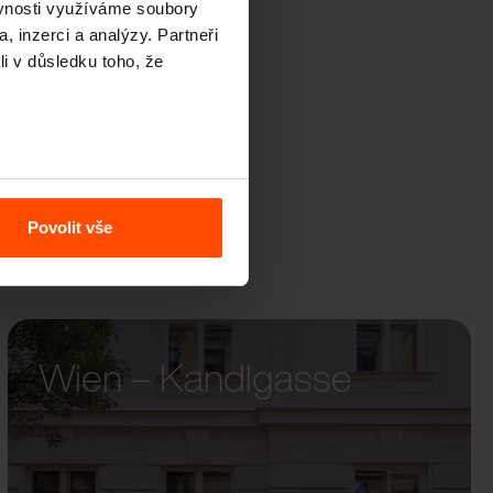
ěvnosti využíváme soubory
QOA
, inzerci a analýzy. Partneři
li v důsledku toho, že
Povolit vše
Wien – Kandlgasse