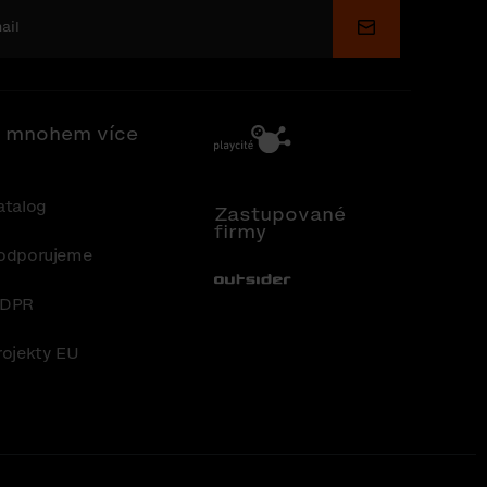
Odeslat
 mnohem více
atalog
Zastupované
firmy
odporujeme
Out-Sider
DPR
rojekty EU