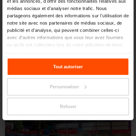
et les annonces, d'offrir des fonctionnalités relatives aux
médias sociaux et d'analyser notre trafic. Nous
partageons également des informations sur l'utilisation de
notre site avec nos partenaires de médias sociaux, de
publicité et d'analyse, qui peuvent combiner celles-ci
avec d'autres informations que vous leur avez fournies
Seattle – Popup park
ou qu'ils ont collectées lors de votre utilisation de leurs
services.
Pour plus d'informations, veuillez consulter le
Tout autoriser
site
Principles Relating to the Processing Personal
Data.
Personnaliser
Refuser