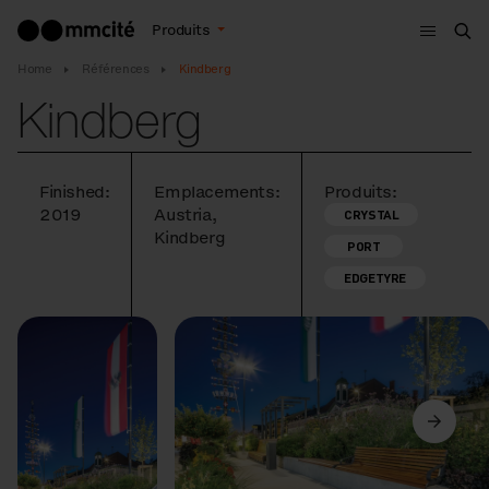
Menu
Produits
Che
Home
Références
Kindberg
Kindberg
Finished:
Emplacements:
Produits:
2019
Austria,
CRYSTAL
Kindberg
PORT
EDGETYRE
Précédent
Suivant