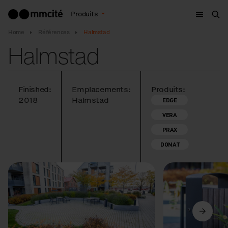
Menu
Produits
Che
Home
Références
Halmstad
Halmstad
Finished:
Emplacements:
Produits:
2018
Halmstad
EDGE
VERA
PRAX
DONAT