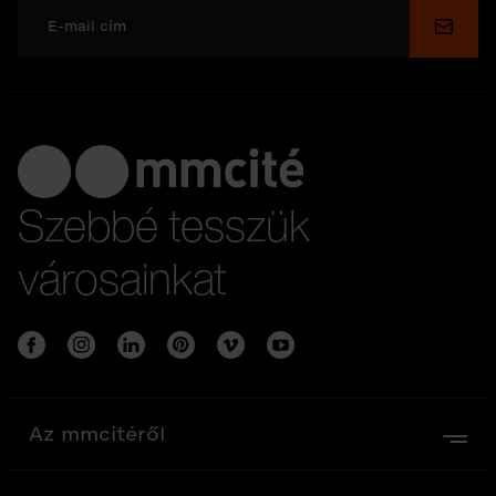
Küldé
Szebbé tesszük
városainkat
Az mmcitéről