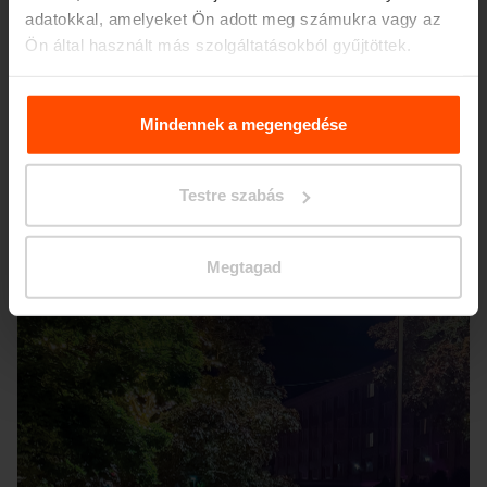
adatokkal, amelyeket Ön adott meg számukra vagy az
Ön által használt más szolgáltatásokból gyűjtöttek.
További információért kérjük, látogasson el a
Principles
Relating to the Processing. Personal Data
.
Mindennek a megengedése
Testre szabás
Seattle – Popup park
Megtagad