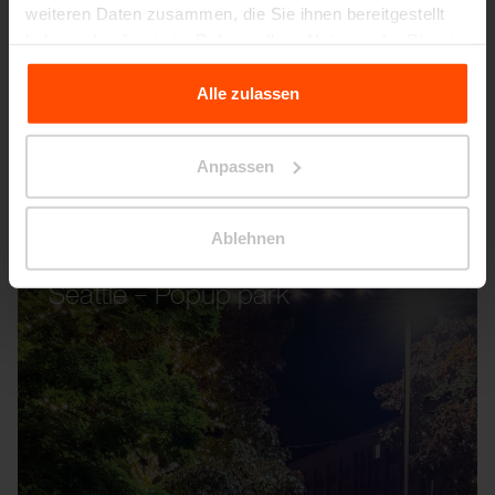
weiteren Daten zusammen, die Sie ihnen bereitgestellt
haben oder die sie im Rahmen Ihrer Nutzung der Dienste
gesammelt haben.
Alle zulassen
Für weitere Informationen besuchen Sie bitte Principles
Relating to the Processing Personal Data.
Anpassen
Ablehnen
Seattle – Popup park