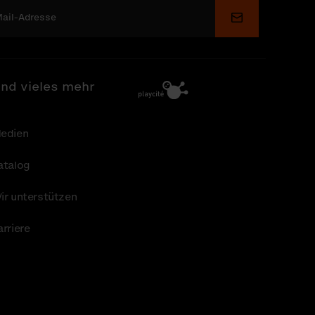
Senden
nd vieles mehr
edien
atalog
ir unterstützen
arriere