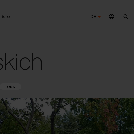
riere
DE
Suc
kich
VERA