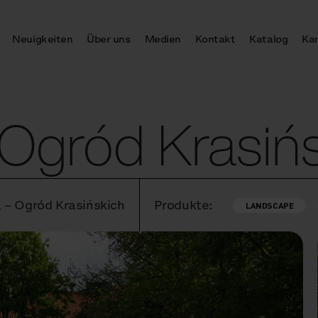
Neuigkeiten
Über uns
Medien
Kontakt
Katalog
Kar
Ogród Krasińs
 – Ogród Krasińskich
Produkte:
LANDSCAPE