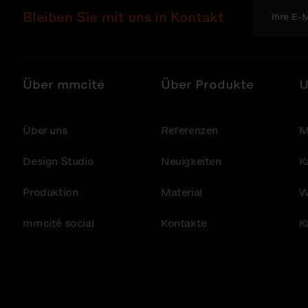
Bleiben Sie mit uns in Kontakt
Über mmcité
Über Produkte
U
Über uns
Referenzen
M
Design Studio
Neuigkeiten
K
Produktion
Material
W
mmcité social
Kontakte
K