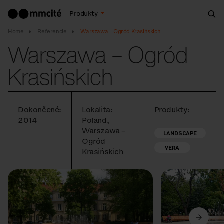
Menu
Produkty
Vyh
Home
Referencie
Warszawa – Ogród Krasińskich
Warszawa – Ogród
Krasińskich
Dokončené:
Lokalita:
Produkty:
2014
Poland,
Warszawa –
LANDSCAPE
Ogród
VERA
Krasińskich