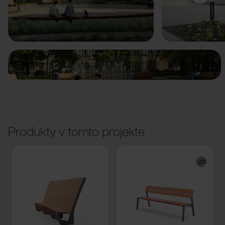
Predchádzajúci
Ďalší
Produkty v tomto projekte