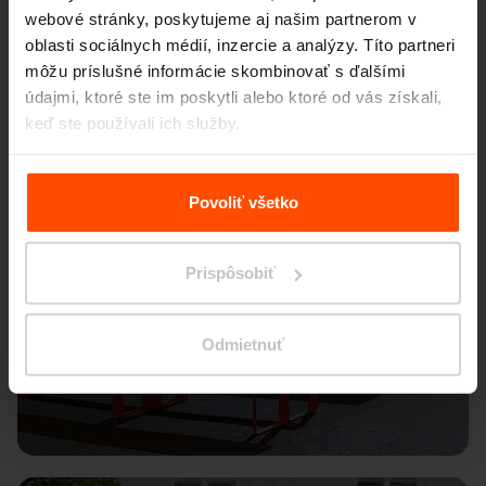
webové stránky, poskytujeme aj našim partnerom v
oblasti sociálnych médií, inzercie a analýzy. Títo partneri
môžu príslušné informácie skombinovať s ďalšími
údajmi, ktoré ste im poskytli alebo ktoré od vás získali,
keď ste používali ich služby.
Viac informácií nájdete na stránke
Zásady zpracování
osobních údajů
.
Povoliť všetko
Prispôsobiť
Odmietnuť