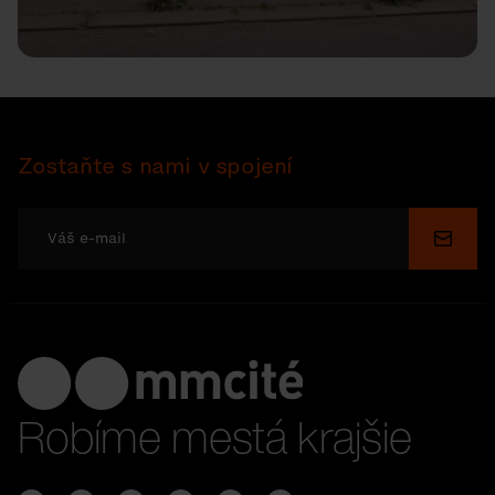
Zostaňte s nami v spojení
Odosl
Robíme mestá krajšie