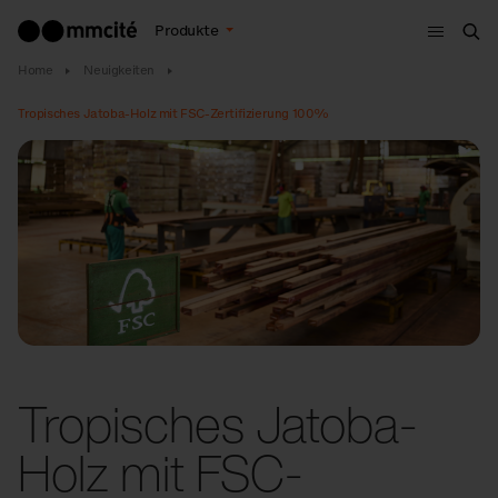
Menu
Produkte
Suc
Home
Neuigkeiten
Tropisches Jatoba-Holz mit FSC-Zertifizierung 100%
Tropisches Jatoba-
Holz mit FSC-