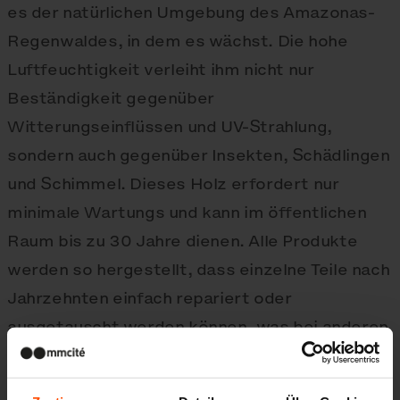
es der natürlichen Umgebung des Amazonas-
Regenwaldes, in dem es wächst. Die hohe
Luftfeuchtigkeit verleiht ihm nicht nur
Beständigkeit gegenüber
Witterungseinflüssen und UV-Strahlung,
sondern auch gegenüber Insekten, Schädlingen
und Schimmel. Dieses Holz erfordert nur
minimale Wartungs und kann im öffentlichen
Raum bis zu 30 Jahre dienen. Alle Produkte
werden so hergestellt, dass einzelne Teile nach
Jahrzehnten einfach repariert oder
ausgetauscht werden können, was bei anderen
Holzelementen nicht der Fall ist.