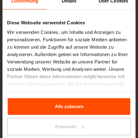
Zustimmung
Details
Über Cookies
Weniger Bäume, mehr Holz
Diese Webseite verwendet Cookies
Wir verwenden Cookies, um Inhalte und Anzeigen zu
Ein wichtiger Aspekt bei der Auswahl von
personalisieren, Funktionen für soziale Medien anbieten
Jatoba-Holz ist auch die Tatsache, dass der
zu können und die Zugriffe auf unsere Website zu
analysieren. Außerdem geben wir Informationen zu Ihrer
Ertrag aus einem Baum um ein Vielfaches höher
Verwendung unserer Website an unsere Partner für
ist. Bis zu 50 %, als bei den meisten
soziale Medien, Werbung und Analysen weiter. Unsere
europäischen Hölzern. Ein Baum mit einem
Partner führen diese Informationen möglicherweise mit
weiteren Daten zusammen, die Sie ihnen bereitgestellt
breiten geraden Stamm und eine schonende
haben oder die sie im Rahmen Ihrer Nutzung der Dienste
Verarbeitung tragen dazu bei, dass so wenig
gesammelt haben.
Abfall wie möglich entsteht. Alternative
Alle zulassen
Für weitere Informationen besuchen Sie bitte Principles
europäische Hölzer sind viel knorriger und mit
Relating to the Processing Personal Data.
Stämmen, die in verschiedene Richtungen
Anpassen
gebogen sind. Die Verarbeitung von Holz aus