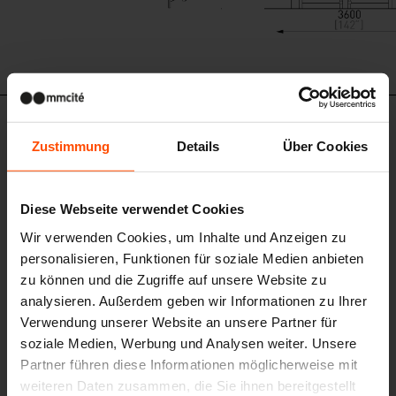
NUB610c-SS - NUB810c-SS
Zustimmung
Details
Über Cookies
Doppelseitiger Wartehaus mit
Flachdach
Stahltragkonstruktion, Dach aus Sicherheitsglas, Seitenwände aus
gehärtetem Glas
Diese Webseite verwendet Cookies
Wir verwenden Cookies, um Inhalte und Anzeigen zu
personalisieren, Funktionen für soziale Medien anbieten
zu können und die Zugriffe auf unsere Website zu
analysieren. Außerdem geben wir Informationen zu Ihrer
Verwendung unserer Website an unsere Partner für
soziale Medien, Werbung und Analysen weiter. Unsere
Partner führen diese Informationen möglicherweise mit
weiteren Daten zusammen, die Sie ihnen bereitgestellt