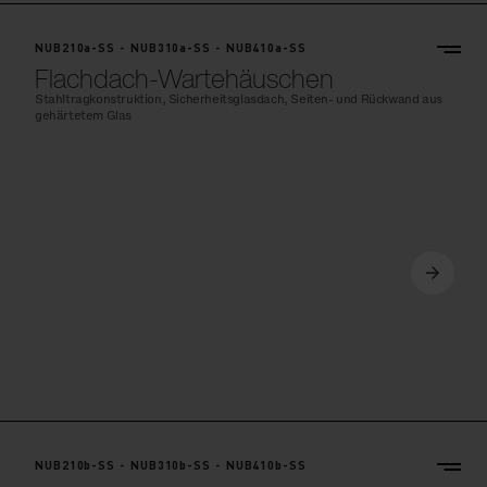
NUB210a-SS - NUB310a-SS - NUB410a-SS
Flachdach-Wartehäuschen
Stahltragkonstruktion, Sicherheitsglasdach, Seiten- und Rückwand aus
gehärtetem Glas
NUB210b-SS - NUB310b-SS - NUB410b-SS
Flachdach-Wartehäuschen