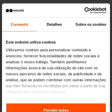
NUB610c-SS - NUB810c-SS
Abrigo de ônibus de dois lados com
Consentir
Detalhes
Sobre os cookies
telhado plano
estrutura em aço, telhado de vidro de segurança, paredes laterais de
vidro temperado
Este website utiliza cookies
Utilizamos cookies para personalizar conteúdo e
anúncios, fornecer funcionalidades de redes sociais e
analisar o nosso tráfego. Também partilhamos
informações acerca da sua utilização do site com os
nossos parceiros de redes sociais, de publicidade e de
análise, que as podem combinar com outras informações
que lhes forneceu ou recolhidas por estes a partir da sua
utilização dos respetivos serviços.
Para mais informações, por favor visite
Principles
Relating to the Processing Personal Data.
Permitir todos