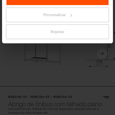
NUB200-SS - NUB300-SS - NUB400-SS
Abrigo de ônibus com telhado plano
Personalizar
estrutura de aço, telhado de vidro de segurança, parede traseira de
vidro temperado
Rejeitar
NUB210a-SS - NUB310a-SS - NUB410a-SS
Abrigo de ônibus com telhado plano
estrutura de aço, telhado de vidro de segurança, paredes laterais e
traseiras de vidro temperado