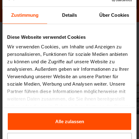
Sen
Zustimmung
Details
Über Cookies
Diese Webseite verwendet Cookies
Fotogalerie
Wir verwenden Cookies, um Inhalte und Anzeigen zu
personalisieren, Funktionen für soziale Medien anbieten
zu können und die Zugriffe auf unsere Website zu
analysieren. Außerdem geben wir Informationen zu Ihrer
Verwendung unserer Website an unsere Partner für
soziale Medien, Werbung und Analysen weiter. Unsere
Partner führen diese Informationen möglicherweise mit
weiteren Daten zusammen, die Sie ihnen bereitgestellt
Vorige
Weiter
haben oder die sie im Rahmen Ihrer Nutzung der Dienste
gesammelt haben.
Alle zulassen
Für weitere Informationen besuchen Sie bitte Principles
Relating to the Processing Personal Data.