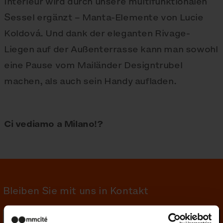
Interieur wird durch unsere multifunktionalen
Sessel ergänzt – Manta-Elemente von Lucie
Koldová. Und dank der eleganten Rivage-
Liegen auf der Außenterrasse kann man sowohl
eine Pause vom Mailänder Designtrubel
machen, als auch sein Handy aufladen.
Ci vediamo a Milano!?
Bleiben Sie mit uns in Kontakt