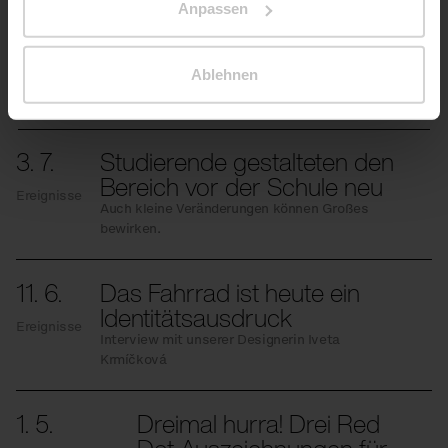
Anpassen
Ablehnen
Mehrere Neuigkeiten
3. 7.
Studierende gestalteten den
Bereich vor der Schule neu
Ereignisse
Auch kleine Veränderungen können Großes
bewirken.
11. 6.
Das Fahrrad ist heute ein
Identitätsausdruck
Ereignisse
Interview mit unserer Designerin Iveta
Krmíčková
1. 5.
Dreimal hurra! Drei Red