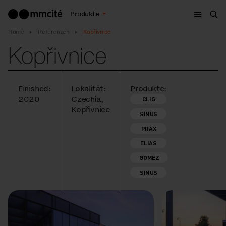
Menu
Produkte
Suc
Home
Referenzen
Kopřivnice
Kopřivnice
Finished:
Lokalität:
Produkte:
2020
Czechia,
CLIG
Kopřivnice
SINUS
PRAX
ELIAS
GOMEZ
SINUS