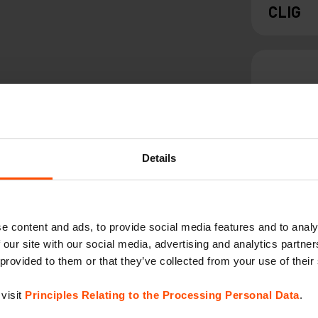
CLIG
Details
PRAX
e content and ads, to provide social media features and to analy
 our site with our social media, advertising and analytics partn
 provided to them or that they’ve collected from your use of their
visit
Principles Relating to the Processing Personal Data
.