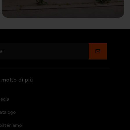
Invia
 molto di più
edia
atalogo
osteniamo