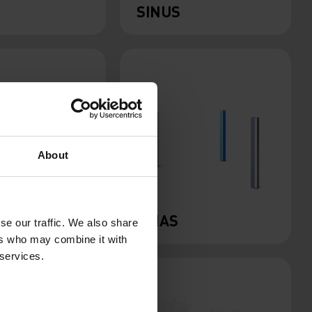
SINUS
About
ELIAS
se our traffic. We also share
ers who may combine it with
 services.