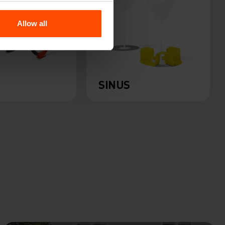
Allow all
Z
SINUS