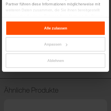
GMZ110
Partner führen diese Informationen möglicherweise mit
Fahrradständer
weiteren Daten zusammen, die Sie ihnen bereitgestellt
Konstruktion aus Stahl und Gummi, Aluminiumguss
haben oder die sie im Rahmen Ihrer Nutzung der Dienste
gesammelt haben.
Alle zulassen
Für weitere Informationen besuchen Sie bitte Principles
Relating to the Processing Personal Data.
Anpassen
Ablehnen
GMZ110
Ähnliche Produkte