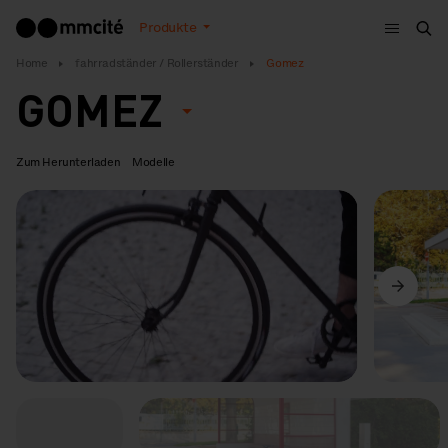
Menu
Produkte
Suc
Home
fahrradständer / Rollerständer
Gomez
GOMEZ
Zum Herunterladen
Modelle
Vorige
Weiter