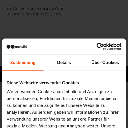
DESIGN:
DAVID KARÁSEK ,
JITKA STANĚK TRČKOVÁ
Material
Zum Herunterladen
Zustimmung
Details
Über Cookies
Brauchen Sie Hilfe?
Diese Webseite verwendet Cookies
Modelle
Liste der Modelle
Wir verwenden Cookies, um Inhalte und Anzeigen zu
personalisieren, Funktionen für soziale Medien anbieten
zu können und die Zugriffe auf unsere Website zu
Filter
analysieren. Außerdem geben wir Informationen zu Ihrer
Verwendung unserer Website an unsere Partner für
soziale Medien, Werbung und Analysen weiter. Unsere