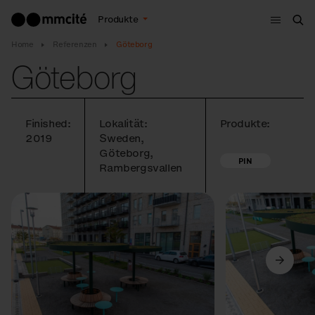
Menu
Produkte
Suc
Home
Referenzen
Göteborg
Göteborg
Finished:
Lokalität:
Produkte:
2019
Sweden,
Göteborg,
PIN
Rambergsvallen
Vorige
Weiter