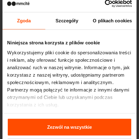
Zgoda
Szczegóły
O plikach cookies
Niniejsza strona korzysta z plików cookie
Wykorzystujemy pliki cookie do spersonalizowania treści
i reklam, aby oferować funkcje społecznościowe i
analizować ruch w naszej witrynie. Informacje o tym, jak
korzystasz z naszej witryny, udostępniamy partnerom
społecznościowym, reklamowym i analitycznym.
Partnerzy mogą połączyć te informacje z innymi danymi
otrzymanymi od Ciebie lub uzyskanymi podczas
korzystania z ich usług.
Więcej informacji można znaleźć na stronie
Principles
Seattle – Popup park
Relating to the Processing Personal Data
.
Zezwól na wszystkie