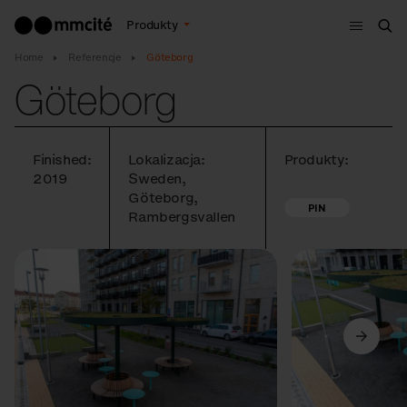
Menu
Produkty
Szu
Home
Referencje
Göteborg
Göteborg
Finished:
Lokalizacja:
Produkty:
2019
Sweden,
Göteborg,
PIN
Rambergsvallen
Poprzedni
Dalej