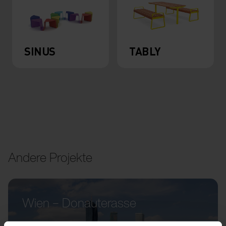
SINUS
TABLY
Andere Projekte
Wien – Donauterasse