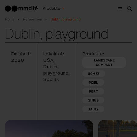
Menu
Produkte
Suc
Home
Referenzen
Dublin, playground
Dublin, playground
Finished:
Lokalität:
Produkte:
2020
USA,
LANDSCAPE
COMPACT
Dublin,
playground,
GOMEZ
Sports
PIXEL
PORT
SINUS
TABLY