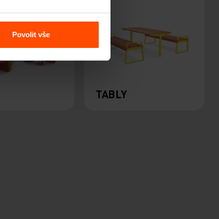
Povolit vše
TABLY