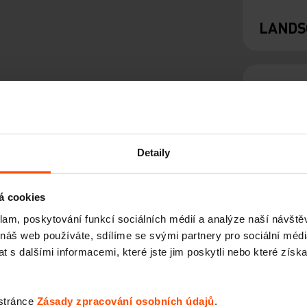
LANDS
Detaily
á cookies
klam, poskytování funkcí sociálních médií a analýze naší návšt
PIXEL
 náš web používáte, sdílíme se svými partnery pro sociální média
 s dalšími informacemi, které jste jim poskytli nebo které získa
 stránce
Zásady zpracování osobních údajů
.