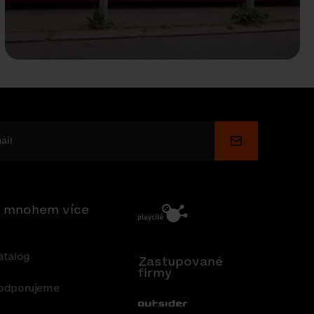
Odeslat
 mnohem více
atalog
Zastupované
firmy
odporujeme
Out-Sider