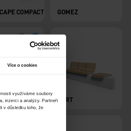
CAPE COMPACT
GOMEZ
Více o cookies
ěvnosti využíváme soubory
PORT
, inzerci a analýzy. Partneři
li v důsledku toho, že