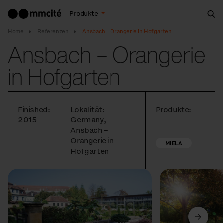
Menu
Produkte
Suc
Home
Referenzen
Ansbach – Orangerie in Hofgarten
Ansbach – Orangerie
in Hofgarten
Finished:
Lokalität:
Produkte:
2015
Germany,
Ansbach –
Orangerie in
MIELA
Hofgarten