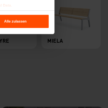
l Data.
Alle zulassen
YRE
MIELA