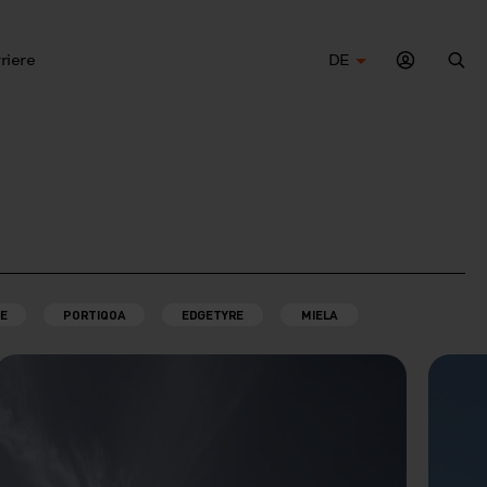
riere
DE
Suc
E
PORTIQOA
EDGETYRE
MIELA