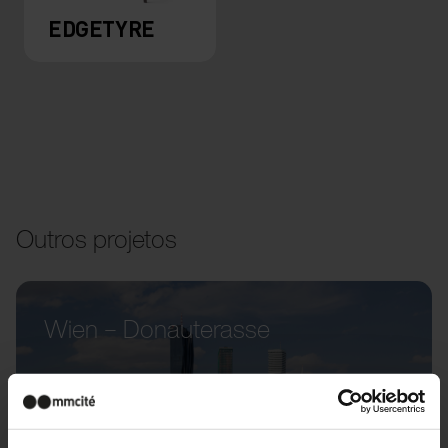
EDGETYRE
Outros projetos
Wien – Donauterasse