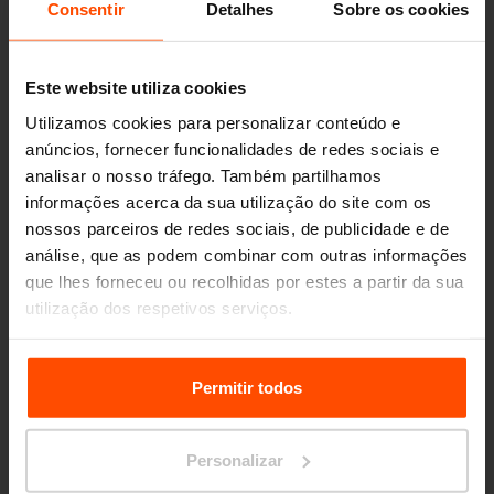
Consentir
Detalhes
Sobre os cookies
Este website utiliza cookies
Utilizamos cookies para personalizar conteúdo e
anúncios, fornecer funcionalidades de redes sociais e
analisar o nosso tráfego. Também partilhamos
informações acerca da sua utilização do site com os
nossos parceiros de redes sociais, de publicidade e de
análise, que as podem combinar com outras informações
que lhes forneceu ou recolhidas por estes a partir da sua
utilização dos respetivos serviços.
Para mais informações, por favor visite
Principles
Relating to the Processing Personal Data.
Permitir todos
Seattle – Popup park
Personalizar