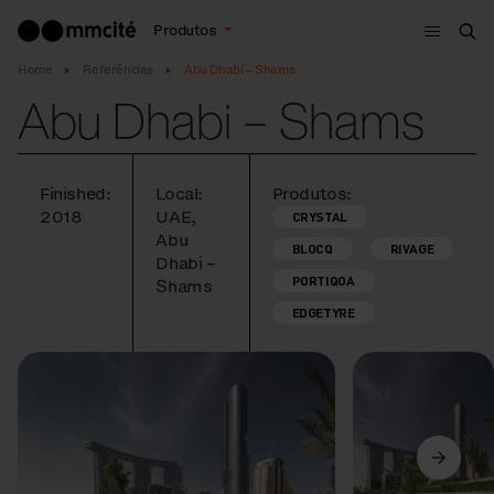
Menu
Produtos
Bus
Home
Referências
Abu Dhabi – Shams
Abu Dhabi – Shams
Finished:
Local:
Produtos:
2018
UAE,
CRYSTAL
Abu
BLOCQ
RIVAGE
Dhabi –
PORTIQOA
Shams
EDGETYRE