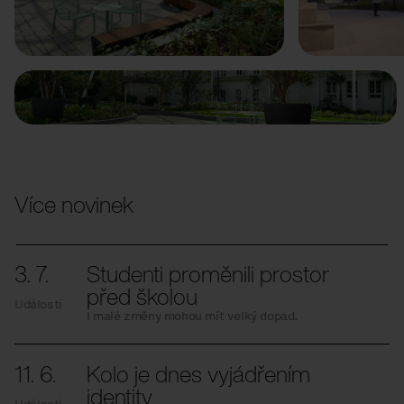
Předchozí
Další
Více novinek
3. 7.
Studenti proměnili prostor
před školou
Události
I malé změny mohou mít velký dopad.
11. 6.
Kolo je dnes vyjádřením
identity