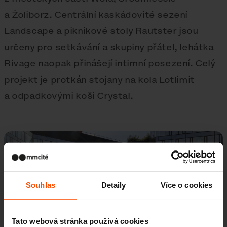
a Żoliborz. Centrální kaskádovité sezení
Landscape a piknikové stoly Rautster jsou
určeny pro setkávání a skupiny přátel, lehátka
Rivage naopak přinášejí intimní posezení. Celý
projekt je protkán stojany na kola Lotlimit
a odpadkovými koši Crystal.
Souhlas
Detaily
Více o cookies
Tato webová stránka používá cookies