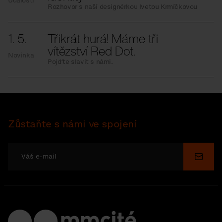
Události
Rozhovor s naší designérkou Ivetou Krmíčkovou
1. 5.
Třikrát hurá! Máme tři
vítězství Red Dot.
Novinka
Pojďte slavit s námi.
Zůstaňte s námi ve spojení
Odesl