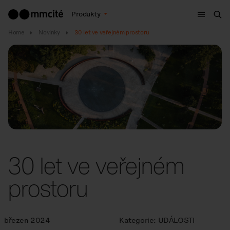
Menu
Produkty
Hle
Home
Novinky
30 let ve veřejném prostoru
30 let ve veřejném
prostoru
březen 2024
Kategorie:
UDÁLOSTI