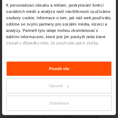
K personalizaci obsahu a reklam, poskytování funkcí
sociálních médií a analýze naší návštěvnosti využíváme
soubory cookie. Informace o tom, jak náš web používáte,
sdílíme se svými partnery pro sociální média, inzerci a
analýzy. Partneři tyto údaje mohou zkombinovat s
dalšími informacemi, které jste jim poskytli nebo které
Levitující střešní bazén a pohled na exkluzivní
získali v důsledku toho, že používáte jejich služby.
budovu ambasády: městská část Nine Elms
Více informací naleznete na stránce
Zásady zpracování
Londýn, Velká Británie
osobních údajů
.
Nejnovější londýnská část s dobrým jídlem,
Povolit vše
kulturou, bydlením a prací pro život ve
21. století se nazývá Nine Elms. Stojí za ní
Upravit
společnost EcoWorld Ballymore, která
proměnila 500 akrů pro potřeby novodobého
Odmítnout
života. Celá oblast se zaměřuje na úsporu vody
a energie a poskytuje 20 000 moderních