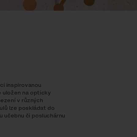
ci inspirovanou
 uložen na opticky
sezení v různých
lů lze poskládat do
ou učebnu či posluchárnu