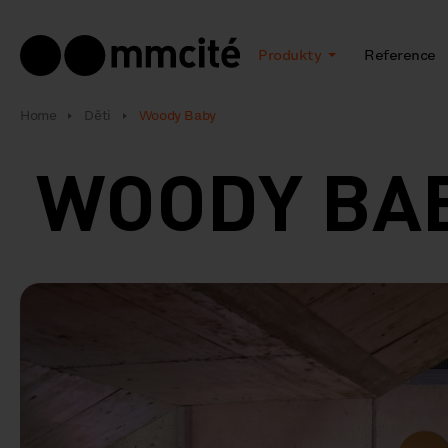
Produkty
Reference
Home
Děti
Woody Baby
WOODY B