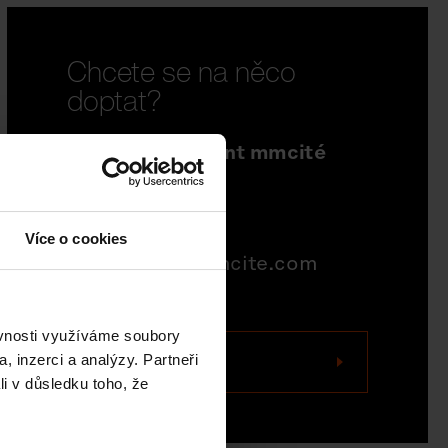
Chcete se na něco
doptat?
Sales Department mmcité
north america
704-995-1942
Více o cookies
quotations@mmcite.com
ěvnosti využíváme soubory
, inzerci a analýzy. Partneři
Kontaktujte nás
li v důsledku toho, že