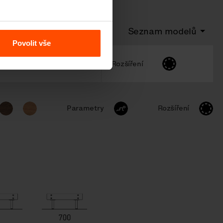
Seznam modelů
Povolit vše
elikost uzpůsobena dětem
Rozšíření
Parametry
Rozšíření