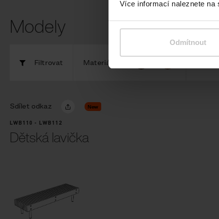
Více informací naleznete na
Modely
Odmítnout
Filtrovat
Materiály
Kompo
Sdílet odkaz
New
LWB110 - LWB112
Dětská lavička