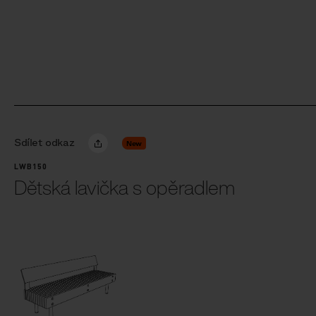
Sdílet odkaz
New
LWB150
Dětská lavička s opěradlem