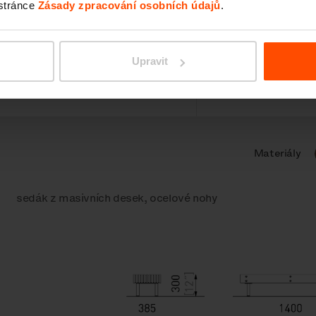
 stránce
Zásady zpracování osobních údajů
.
Upravit
nenty
S opěradlem
Parametry
V
Materiály
sedák z masivních desek, ocelové nohy