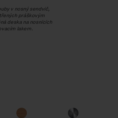
uby v nosný sendvič,
atřených práškovým
ěná deska na nosnících
ovacím lakem.