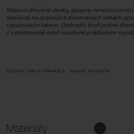
Masivní dřevěné desky, spojeny nerezovými šro
spočívají na ocelových zinkovaných nohách op
vypalovacím lakem. Opěradlo tvoří jediná dřev
z pozinkované oceli opatřené práškovým vypal
DESIGN:
DAVID KARÁSEK ,
RADEK HEGMON
Materiály