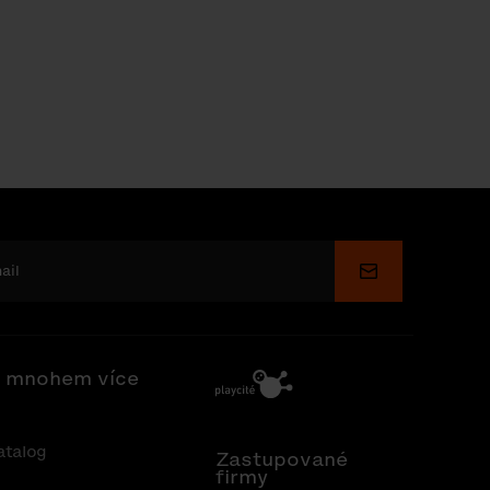
Odeslat
 mnohem více
atalog
Zastupované
firmy