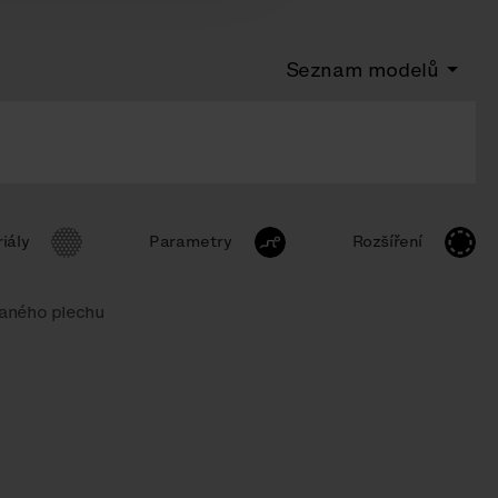
Seznam modelů
iály
Parametry
Rozšíření
vaného plechu