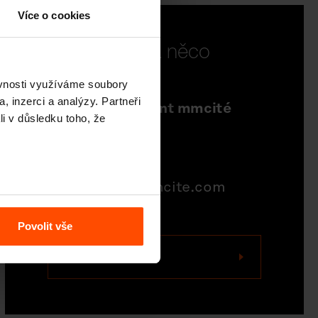
Více o cookies
Chcete se na něco
doptat?
ěvnosti využíváme soubory
, inzerci a analýzy. Partneři
Sales Department mmcité
li v důsledku toho, že
north america
704-995-1942
quotations@mmcite.com
Povolit vše
Kontaktujte nás