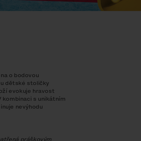
ěna o bodovou
nu dětské stoličky
ží evokuje hravost
. V kombinaci s unikátním
minuje nevýhodu
patřená práškovým