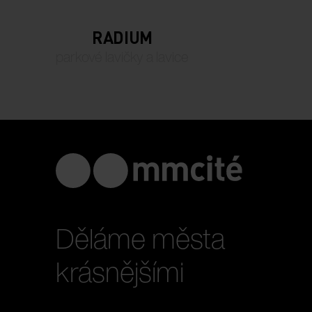
RADIUM
parkové lavičky a lavice
Děláme města
krásnějšími