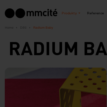
Produkty
Reference
Home
Děti
Radium Baby
RADIUM B