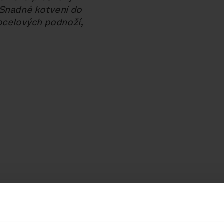
 Snadné kotvení do
ocelových podnoží,
Perforovaný
Citépin