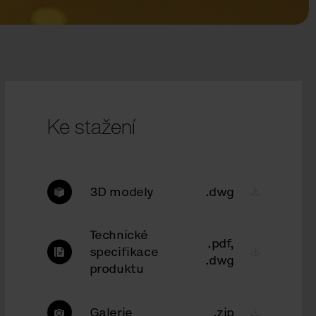
Ke stažení
3D modely
.dwg
Technické
.pdf,
specifikace
.dwg
produktu
Galerie
.zip