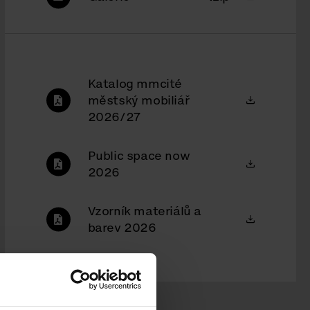
Katalog mmcité
městský mobiliář
2026/27
Public space now
2026
Vzorník materiálů a
barev 2026