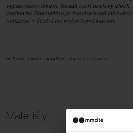
vypalovacím lakem. Sedák tvoří ocelový plech.
podkladu. Specialitou je dvoubarevné lakování 
nabízené v šesti barevných kombinacích.
DESIGN:
DAVID KARÁSEK ,
RADEK HEGMON
Materiály
Ocel