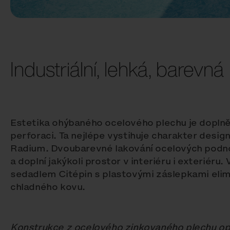
Industriální, lehká, barevná
Estetika ohýbaného ocelového plechu je dopln
perforaci. Ta nejlépe vystihuje charakter desig
Radium. Dvoubarevné lakování ocelových podno
a doplní jakýkoli prostor v interiéru i exteriéru
sedadlem Citépin s plastovými záslepkami eli
chladného kovu.
Konstrukce z ocelového zinkovaného plechu o