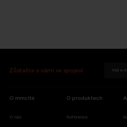
Zůstaňte s námi ve spojení
O mmcité
O produktech
A
O nás
Reference
K