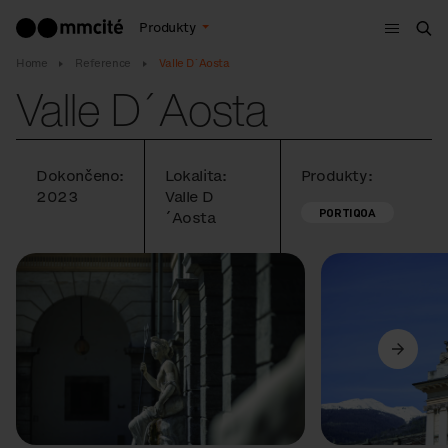
Menu
Produkty
Hle
Home
Reference
Valle D´Aosta
Valle D´Aosta
Dokončeno:
Lokalita:
Produkty:
2023
Valle D
PORTIQOA
´Aosta
Předchozí
Další