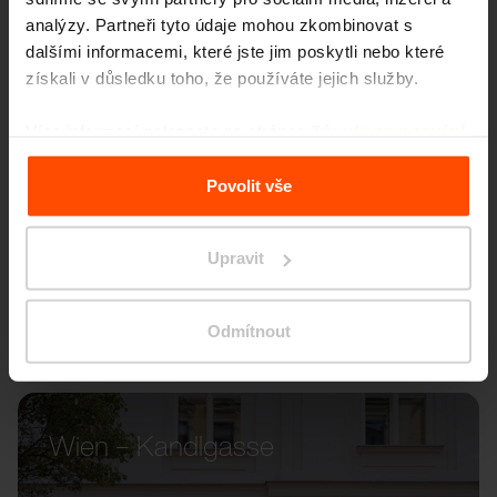
analýzy. Partneři tyto údaje mohou zkombinovat s
dalšími informacemi, které jste jim poskytli nebo které
získali v důsledku toho, že používáte jejich služby.
Více informací naleznete na stránce
Zásady zpracování
osobních údajů
.
Povolit vše
Upravit
Odmítnout
Wien – Kandlgasse