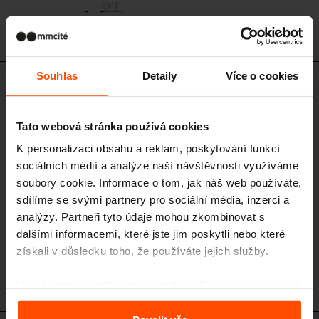
VT120
Souhlas
Detaily
Více o cookies
VT110 - VT115
Popelník / přemístitelný popelník
nerezový / hliníkový popelník se zhášečem cigaret; 1l
Tato webová stránka používá cookies
K personalizaci obsahu a reklam, poskytování funkcí
sociálních médií a analýze naší návštěvnosti využíváme
soubory cookie. Informace o tom, jak náš web používáte,
sdílíme se svými partnery pro sociální média, inzerci a
analýzy. Partneři tyto údaje mohou zkombinovat s
dalšími informacemi, které jste jim poskytli nebo které
získali v důsledku toho, že používáte jejich služby.
VT110
VT115
Více informací naleznete na stránce
Zásady zpracování
osobních údajů
.