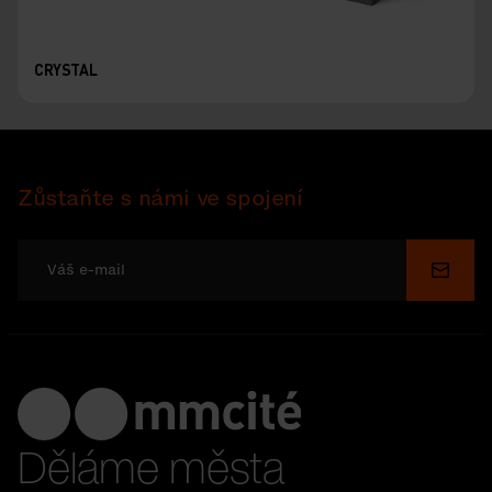
CRYSTAL
Zůstaňte s námi ve spojení
Odesl
Děláme města