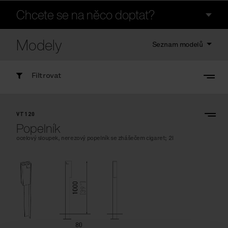
Chcete se na něco doptat?
Modely
Seznam modelů
Filtrovat
VT120
Popelník
ocelový sloupek, nerezový popelník se zhášečem cigaret; 2l