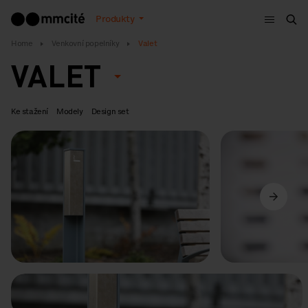
Menu
Produkty
Hle
Home
Venkovní popelníky
Valet
VALET
Ke stažení
Modely
Design set
Předchozí
Další