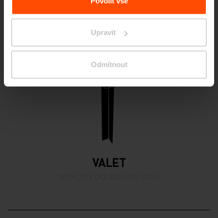
Povolit vše
Design set
Upravit
Odmítnout
VALET
venkovní odpadkové koše