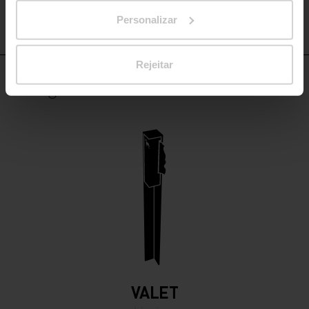
Personalizar
VT110
VT115
Rejeitar
Design set
VALET