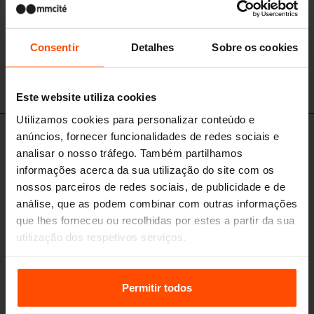
Consentir
Detalhes
Sobre os cookies
VT120
Este website utiliza cookies
Utilizamos cookies para personalizar conteúdo e
anúncios, fornecer funcionalidades de redes sociais e
VT110 - VT115
analisar o nosso tráfego. Também partilhamos
Cinzeiro / cinzeiro móvel
informações acerca da sua utilização do site com os
coluna de aço / alumínio, cinzeiro de aço inox com apagador de cigarros;
nossos parceiros de redes sociais, de publicidade e de
1l
análise, que as podem combinar com outras informações
que lhes forneceu ou recolhidas por estes a partir da sua
utilização dos respetivos serviços.
Para mais informações, por favor visite
Principles
Relating to the Processing Personal Data.
Permitir todos