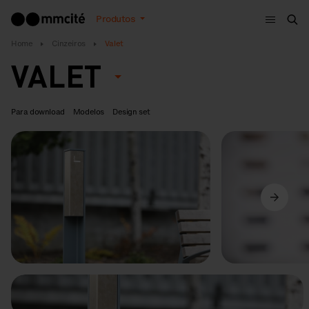
Menu
Produtos
Bus
Home
Cinzeiros
Valet
VALET
Para download
Modelos
Design set
Anterior
Seguinte