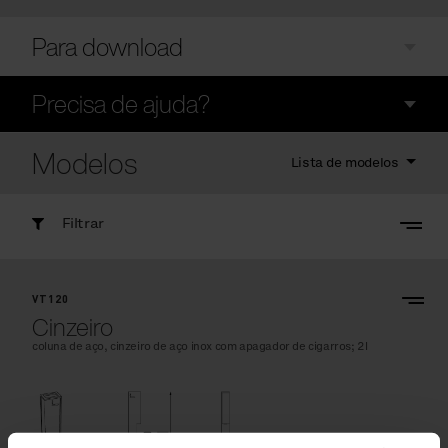
Para download
Precisa de ajuda?
Modelos
Lista de modelos
Filtrar
VT120
Cinzeiro
coluna de aço, cinzeiro de aço inox com apagador de cigarros; 2l