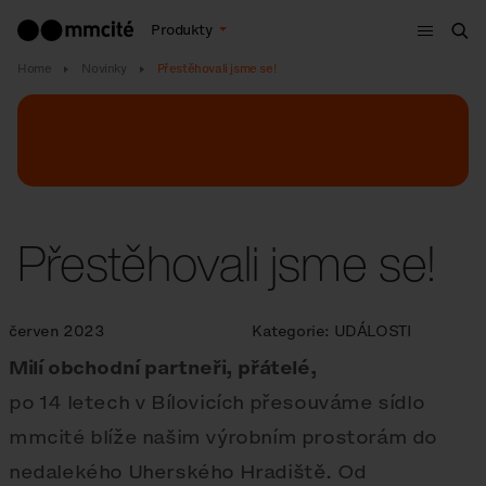
Menu
Produkty
Hle
Home
Novinky
Přestěhovali jsme se!
Přestěhovali jsme se!
červen 2023
Kategorie:
UDÁLOSTI
Milí obchodní partneři, přátelé,
po 14 letech v Bílovicích přesouváme sídlo
mmcité blíže našim výrobním prostorám do
nedalekého Uherského Hradiště. Od