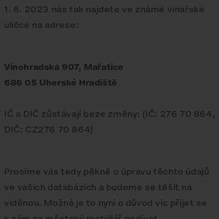
1. 6. 2023 nás tak najdete ve známé vinařské
uličce na adrese:
Vinohradská 907, Mařatice
686 05 Uherské Hradiště
IČ a DIČ zůstávají beze změny: (IČ: 276 70 864,
DIČ: CZ276 70 864)
Prosíme vás tedy pěkně o úpravu těchto údajů
ve vašich databázích a budeme se těšit na
viděnou. Možná je to nyní o důvod víc přijet se
k nám na městský mobiliář podívat.