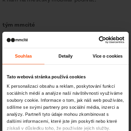
tým mmcité
Souhlas
Detaily
Více o cookies
Galerie
Tato webová stránka používá cookies
K personalizaci obsahu a reklam, poskytování funkcí
sociálních médií a analýze naší návštěvnosti využíváme
Více novinek
soubory cookie. Informace o tom, jak náš web používáte,
sdílíme se svými partnery pro sociální média, inzerci a
analýzy. Partneři tyto údaje mohou zkombinovat s
3. 7.
Studenti proměnili prostor
dalšími informacemi, které jste jim poskytli nebo které
před školou
získali v důsledku toho, že používáte jejich služby.
Události