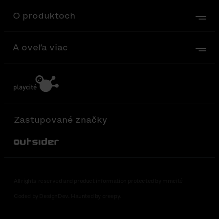
O produktoch
A oveľa viac
Zastupované značky
Out-Sider
All rights reserved and product information protected by mmcité
Coded by DesignDev. Haunted by creepy.