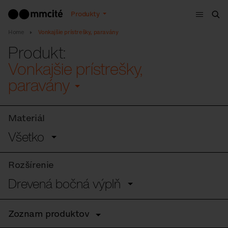
Menu
Produkty
Vyh
Home
Vonkajšie prístrešky, paravány
Produkt:
Vonkajšie prístrešky,
paravány
Materiál
Všetko
Rozšírenie
Drevená bočná výplň
Zoznam produktov