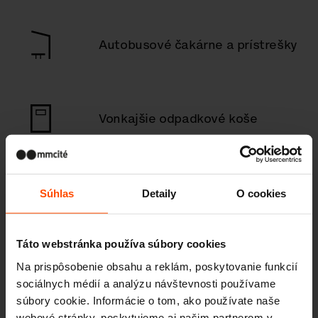
Autobusové čakárne a prístrešky
Vonkajšie odpadkové koše
Vonkajšie popolníky
Súhlas
Detaily
O cookies
Táto webstránka používa súbory cookies
Vonkajšie prístrešky, paravány
Na prispôsobenie obsahu a reklám, poskytovanie funkcií
sociálnych médií a analýzu návštevnosti používame
súbory cookie. Informácie o tom, ako používate naše
webové stránky, poskytujeme aj našim partnerom v