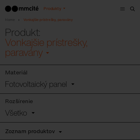
Menu
Produkty
Vyh
Home
Vonkajšie prístrešky, paravány
Produkt:
Vonkajšie prístrešky,
paravány
Materiál
Fotovoltaický panel
Rozšírenie
Všetko
Zoznam produktov